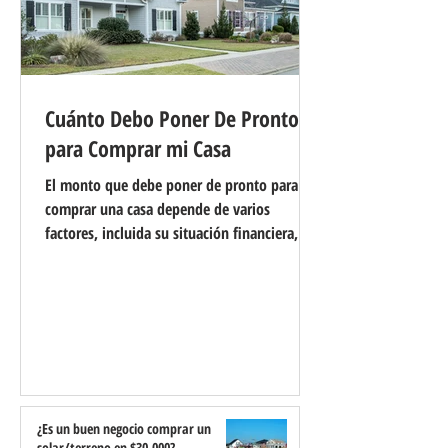
Cuánto Debo Poner De Pronto
para Comprar mi Casa
El monto que debe poner de pronto para
comprar una casa depende de varios
factores, incluida su situación financiera, sus
objetivos y el tipo de hipoteca para el que
califica. Aquí hay algunas consideraciones
que lo ayudarán a determinar el monto
correcto del pago inicial para la compra de
su casa: Requisitos mínimos de pago inicial:
muchos programas hipotecarios requieren
un pago inicial mínimo, que puede variar
según el tipo de préstamo. Por ejemplo: Los
¿Es un buen negocio comprar un
solar/terreno en $30,000?