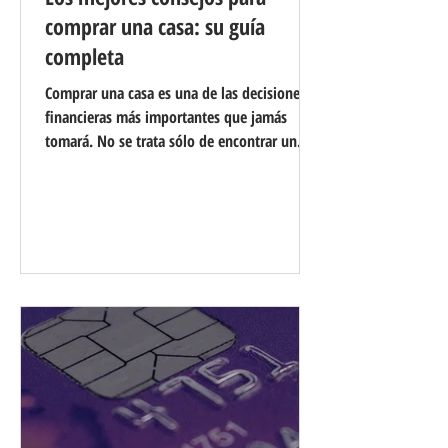
comprar una casa: su guía
completa
Comprar una casa es una de las decisiones
financieras más importantes que jamás
tomará. No se trata sólo de encontrar un
lugar donde vivir; se trata de invertir en tu
futuro y crear un hogar para ti y tu familia.
Con una decisión tan importante en el
horizonte, es esencial abordar el proceso con
cuidadosa consideración y preparación. A
continuación se ofrecen algunos consejos
importantes que le guiarán en el proceso de
compra de una casa. Evalúe su situación
financiera: antes