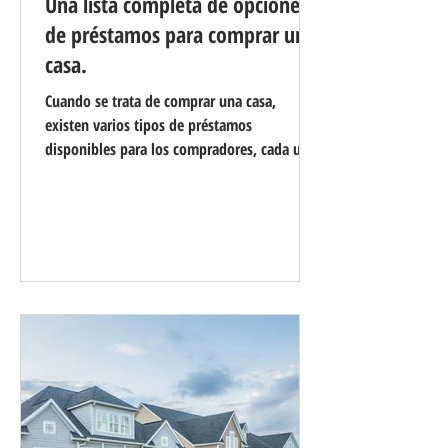
Una lista completa de opciones
de préstamos para comprar una
casa.
Cuando se trata de comprar una casa,
existen varios tipos de préstamos
disponibles para los compradores, cada uno
con su propio conjunto de características,
beneficios y requisitos de elegibilidad. Estos
son algunos de los tipos de préstamos más
comunes que se utilizan para financiar la
compra de una vivienda: Préstamos
convencionales: Los préstamos
convencionales son préstamos hipotecarios
que no están asegurados ni garantizados por
el gobierno. Por lo general, requieren un