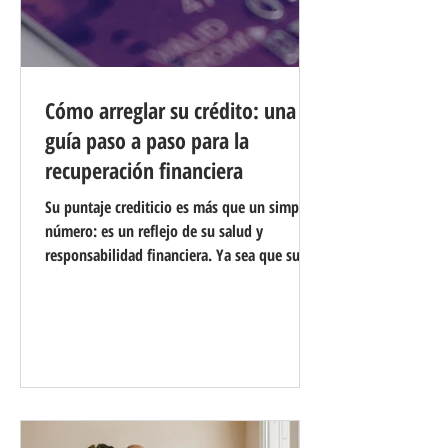
Cómo arreglar su crédito: una
guía paso a paso para la
recuperación financiera
Su puntaje crediticio es más que un simple
número: es un reflejo de su salud y
responsabilidad financiera. Ya sea que su
objetivo sea calificar para una hipoteca,
obtener un préstamo para un automóvil o
incluso conseguir un trabajo, tener un buen
puntaje crediticio es esencial. Pero, ¿qué
pasa si su puntaje crediticio no está donde
usted desea que esté? La buena noticia es
que no importa cuán grave pueda parecer su
situación crediticia, hay pasos que puede