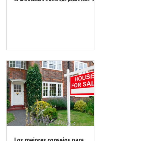
impacto significativo en su bienestar
financiero. Con tantas opciones disponibles,
puede resultar abrumador navegar por los
distintos términos, tasas de interés y planes
de pago. Sin embargo, con la guía de un
equipo experto como Coso Loans, podrá
tomar una decisión informada que se adapte
a sus necesidades y objetivos. A
continuación se ofrecen al
Los mejores consejos para