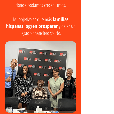
donde podamos crecer juntos.
Mi objetivo es que más
familias
hispanas logren prosperar
y dejar un
legado financiero sólido.